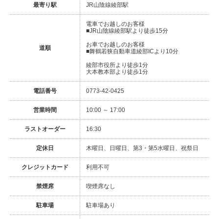
最寄り駅
JR山陰線綾部駅
電車でお越しのお客様
■JR山陰線綾部駅より徒歩15分
お車でお越しのお客様
道順
■舞鶴若狭自動車道綾部ICより10分
綾部市役所より徒歩1分
大本教本部より徒歩1分
電話番号
0773-42-0425
営業時間
10:00 ～ 17:00
ラストオーダー
16:30
定休日
木曜日、日曜日、第3・第5水曜日、祝祭日
クレジットカード
利用不可
禁煙席
喫煙席なし
駐車場
駐車場あり